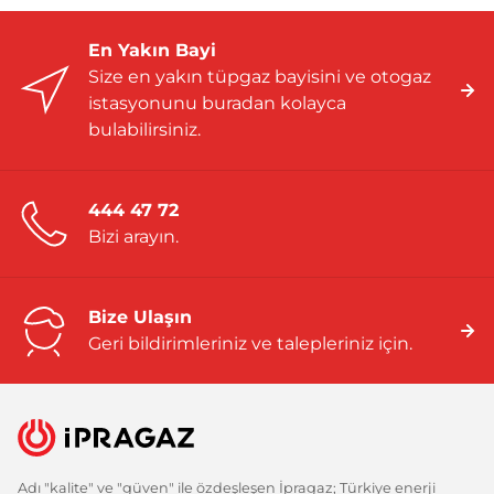
En Yakın Bayi
Size en yakın tüpgaz bayisini ve otogaz
istasyonunu buradan kolayca
bulabilirsiniz.
444 47 72
Bizi arayın.
Bize Ulaşın
Geri bildirimleriniz ve talepleriniz için.
Adı "kalite" ve "güven" ile özdeşleşen İpragaz; Türkiye enerji