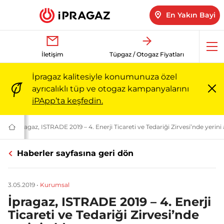
En Yakın Bayi
Me
İletişim
Tüpgaz / Otogaz Fiyatları
aç
İpragaz kalitesiyle konumunuza özel
ayrıcalıklı tüp ve otogaz kampanyalarını
Me
iPApp’ta keşfedin.
ka
izyon | İpragaz
osyası | İpragaz
ri
İpragaz Basın Bültenleri | İpragaz
İpragaz, ISTRADE 2019 – 4. Enerji Ticareti ve Tedariği Zirvesi’nde yerini a
Türkiye’nin
Güvenilir
Markası:
Haberler sayfasına geri dön
Ailenizin
Enerjisi
|
İpragaz
3.05.2019
•
Kurumsal
İpragaz, ISTRADE 2019 – 4. Enerji
Ticareti ve Tedariği Zirvesi’nde