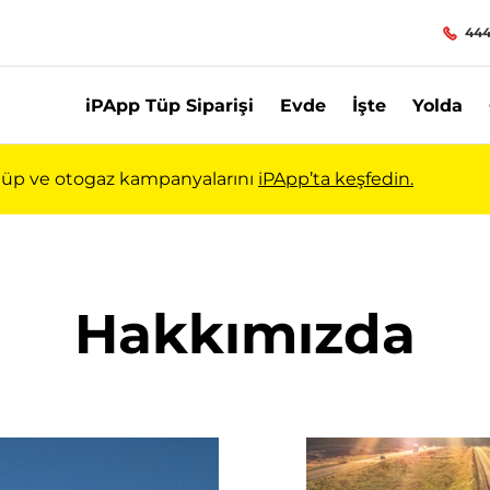
444
iPApp Tüp Siparişi
Evde
İşte
Yolda
ı tüp ve otogaz kampanyalarını
iPApp’ta keşfedin.
ir Gelecek | İpragaz
Hakkımızda