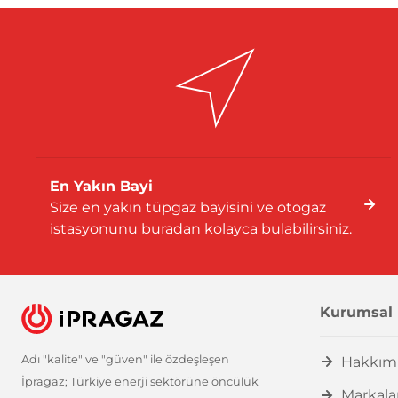
En Yakın Bayi
Size en yakın tüpgaz bayisini ve otogaz
istasyonunu buradan kolayca bulabilirsiniz.
Kurumsal
Adı "kalite" ve "güven" ile özdeşleşen
Hakkım
İpragaz; Türkiye enerji sektörüne öncülük
Markala