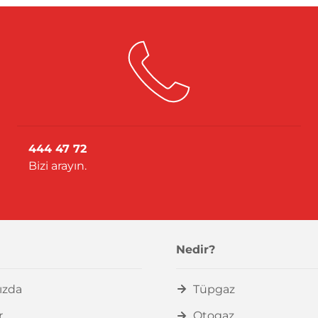
444 47 72
Bizi arayın.
Nedir?
ızda
Tüpgaz
r
Otogaz