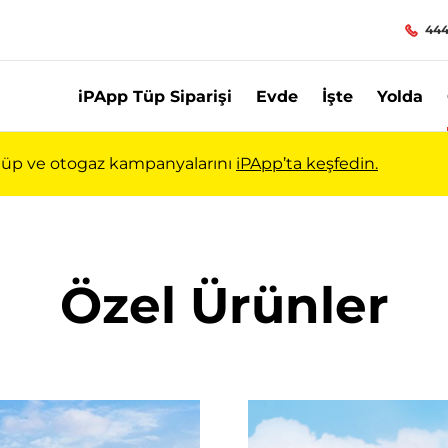
444
iPApp Tüp Siparişi
Evde
İşte
Yolda
ı tüp ve otogaz kampanyalarını
iPApp’ta keşfedin.
pragaz
Özel Ürünler