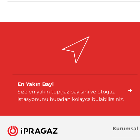
En Yakın Bayi
Size en yakın tüpgaz bayisini ve otogaz
istasyonunu buradan kolayca bulabilirsiniz.
Kurumsal