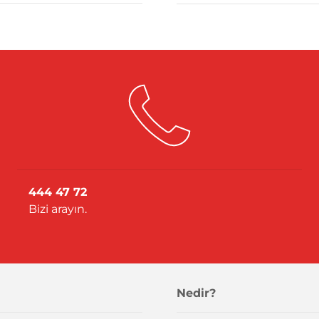
444 47 72
Bizi arayın.
Nedir?