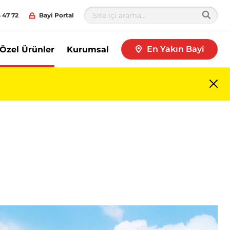
 47 72
Bayi Portal
En Yakın Bayi
Özel Ürünler
Kurumsal
Me
kap