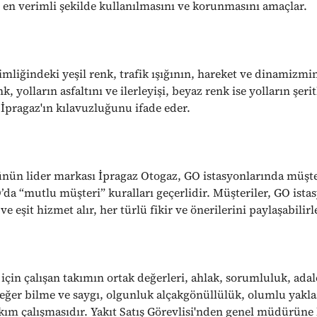
 en verimli şekilde kullanılmasını ve korunmasını amaçlar.
mliğindeki yeşil renk, trafik ışığının, hareket ve dinamizmin
k, yolların asfaltını ve ilerleyişi, beyaz renk ise yolların şerit
 İpragaz'ın kılavuzluğunu ifade eder.
nün lider markası İpragaz Otogaz, GO istasyonlarında müşter
’da “mutlu müşteri” kuralları geçerlidir. Müşteriler, GO ista
 ve eşit hizmet alır, her türlü fikir ve önerilerini paylaşabilirl
için çalışan takımın ortak değerleri, ahlak, sorumluluk, adal
 değer bilme ve saygı, olgunluk alçakgönüllülük, olumlu yakl
kım çalışmasıdır. Yakıt Satış Görevlisi'nden genel müdürüne