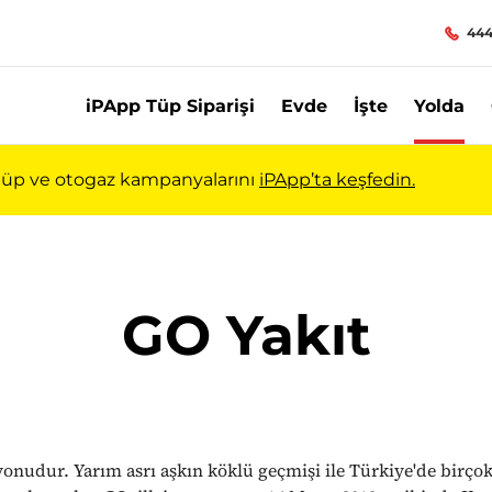
444
iPApp Tüp Siparişi
Evde
İşte
Yolda
ı tüp ve otogaz kampanyalarını
iPApp’ta keşfedin.
GO Yakıt
yonudur. Yarım asrı aşkın köklü geçmişi ile Türkiye'de birçok