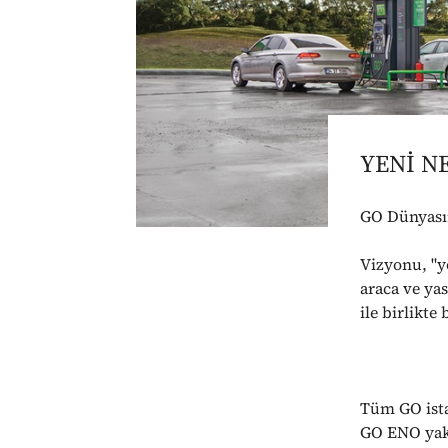
YENİ N
GO Dünyasın
Vizyonu, "y
araca ve yas
ile birlikt
Tüm GO istas
GO ENO yakıt