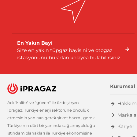
En Yakın Bayi
Size en yakın tüpgaz bayisini ve otogaz
istasyonunu buradan kolayca bulabilirsiniz.
Kurumsal
Adı "kalite" ve "güven" ile özdeşleşen
Hakkım
İpragaz; Türkiye enerji sektörüne öncülük
Markala
etmesinin yanı sıra gerek şirket hacmi, gerek
Türkiye'nin dört bir yanında sağlamış olduğu
Kariyer
istihdam olanakları ile Türkiye ekonomisine