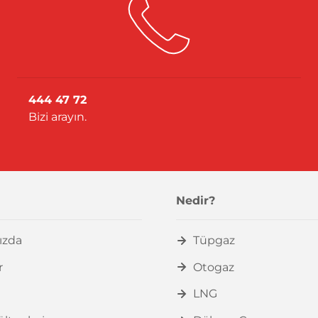
444 47 72
Bizi arayın.
Nedir?
ızda
Tüpgaz
r
Otogaz
LNG