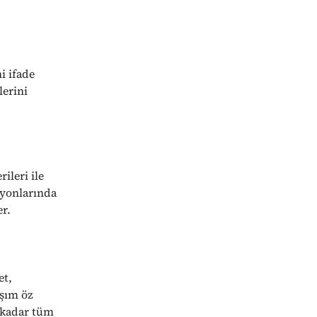
i ifade
lerini
ileri ile
syonlarında
er.
et,
aşım öz
 kadar tüm