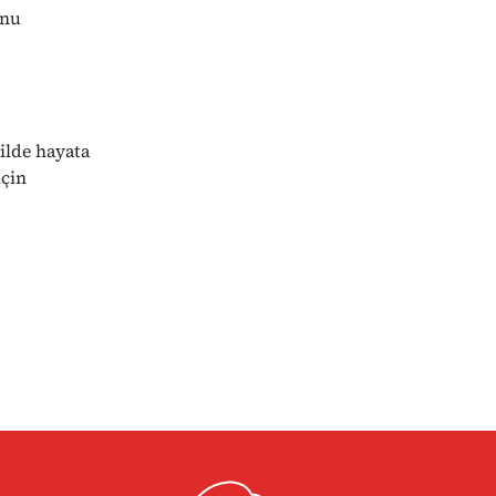
unu
ilde hayata
için