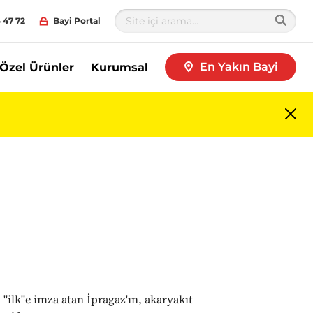
 47 72
Bayi Portal
En Yakın Bayi
Özel Ürünler
Kurumsal
Me
kap
 "ilk"e imza atan İpragaz'ın, akaryakıt