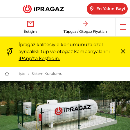
En Yakın Bayi
Me
İletişim
Tüpgaz / Otogaz Fiyatları
aç
İpragaz kalitesiyle konumunuza özel
ayrıcalıklı tüp ve otogaz kampanyalarını
Me
iPApp’ta keşfedin.
ka
İşte
İpragaz İşte İle Tüm Sektörlere Enerji | İpragaz
Sistem Kurulumu
LNG'nin Toprak Altı-Üstü LPG Tank Sist
Türkiye’nin
Güvenilir
Markası:
Ailenizin
Enerjisi
|
İpragaz