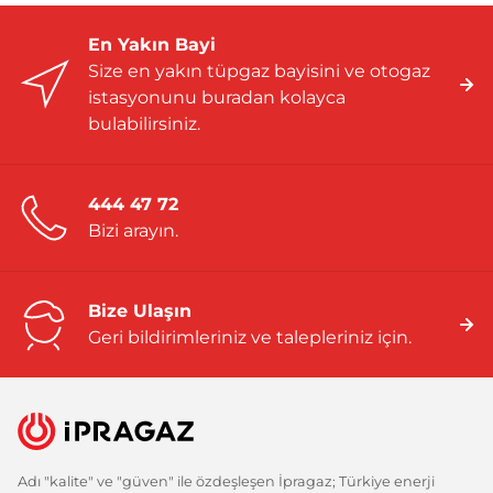
En Yakın Bayi
Size en yakın tüpgaz bayisini ve otogaz
istasyonunu buradan kolayca
bulabilirsiniz.
444 47 72
Bizi arayın.
Bize Ulaşın
Geri bildirimleriniz ve talepleriniz için.
Adı "kalite" ve "güven" ile özdeşleşen İpragaz; Türkiye enerji