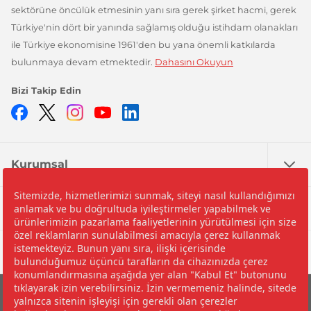
sektörüne öncülük etmesinin yanı sıra gerek şirket hacmi, gerek
Türkiye'nin dört bir yanında sağlamış olduğu istihdam olanakları
ile Türkiye ekonomisine 1961'den bu yana önemli katkılarda
bulunmaya devam etmektedir.
Dahasını Okuyun
Bizi Takip Edin
Facebook
Twitter
Instagram
YouTube
LinkedIn
Kurumsal
Nedir?
Yardım
©2026 İpragaz A.Ş.