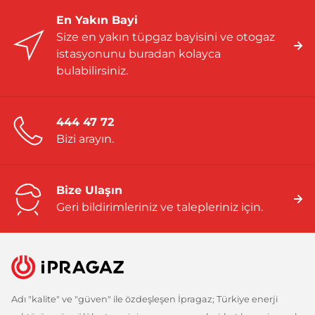
En Yakın Bayi
Size en yakın tüpgaz bayisini ve otogaz
istasyonunu buradan kolayca
bulabilirsiniz.
444 47 72
Bizi arayın.
Bize Ulaşın
Geri bildirimleriniz ve talepleriniz için.
Adı "kalite" ve "güven" ile özdeşleşen İpragaz; Türkiye enerji