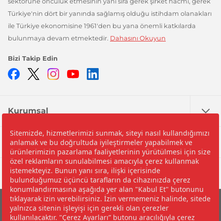
sektörüne öncülük etmesinin yanı sıra gerek şirket hacmi, gerek
Türkiye'nin dört bir yanında sağlamış olduğu istihdam olanakları
ile Türkiye ekonomisine 1961'den bu yana önemli katkılarda
bulunmaya devam etmektedir.
Dahasını Okuyun
Bizi Takip Edin
Facebook
Twitter
Instagram
YouTube
LinkedIn
Kurumsal
Nedir?
Yardım
©2026 İpragaz A.Ş.