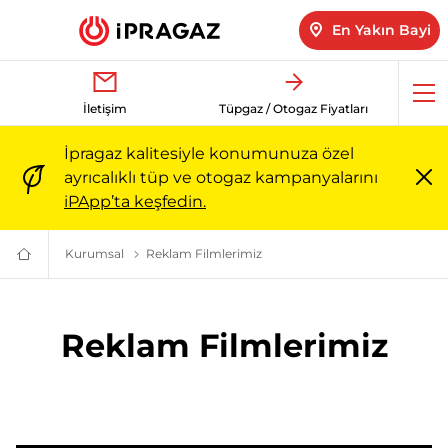
En Yakın Bayi
Me
İletişim
Tüpgaz / Otogaz Fiyatları
aç
İpragaz kalitesiyle konumunuza özel
ayrıcalıklı tüp ve otogaz kampanyalarını
Me
iPApp’ta keşfedin.
ka
Kurumsal
Kurumsal - Misyon, Değerler ve Vizyon | İpragaz
Reklam Filmlerimiz
Reklam Filmlerimiz: Televizyon v
Türkiye’nin
Güvenilir
Markası:
Ailenizin
Enerjisi
Reklam Filmlerimiz
|
İpragaz