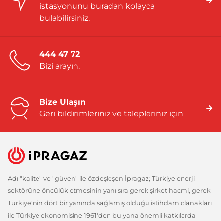
istasyonunu buradan kolayca
bulabilirsiniz.
444 47 72
Bizi arayın.
Bize Ulaşın
Geri bildirimleriniz ve talepleriniz için.
Adı "kalite" ve "güven" ile özdeşleşen İpragaz; Türkiye enerji
sektörüne öncülük etmesinin yanı sıra gerek şirket hacmi, gerek
Türkiye'nin dört bir yanında sağlamış olduğu istihdam olanakları
ile Türkiye ekonomisine 1961'den bu yana önemli katkılarda