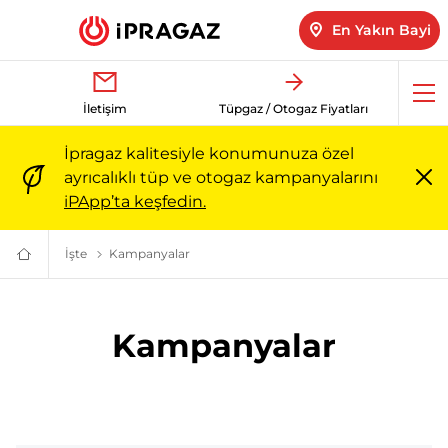
En Yakın Bayi
Me
İletişim
Tüpgaz / Otogaz Fiyatları
aç
İpragaz kalitesiyle konumunuza özel
ayrıcalıklı tüp ve otogaz kampanyalarını
Me
iPApp’ta keşfedin.
ka
İşte
İpragaz İşte İle Tüm Sektörlere Enerji | İpragaz
Kampanyalar
İşte Tüp-Tüpgaz Kampanyaları ve İndirimli F
Türkiye’nin
Güvenilir
Markası:
Ailenizin
Enerjisi
Kampanyalar
|
İpragaz