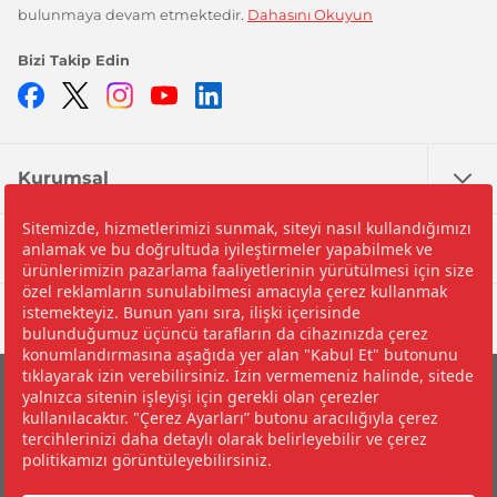
bulunmaya devam etmektedir.
Dahasını Okuyun
Bizi Takip Edin
Facebook
Twitter
Instagram
YouTube
LinkedIn
Kurumsal
Nedir?
Yardım
©2026 İpragaz A.Ş.
Çerez Politikası ve Çerez Tercihleriniz
Bilgi Toplumu Hizmetleri