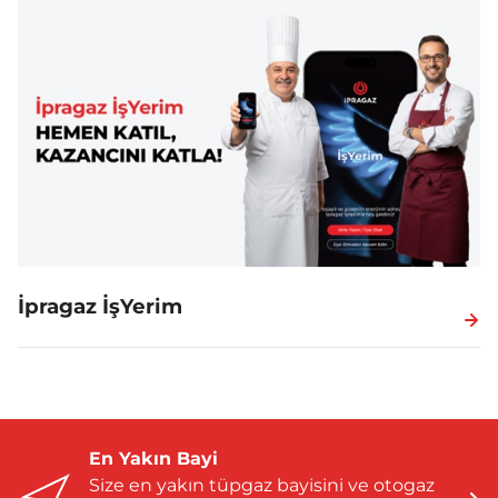
İpragaz İşYerim
En Yakın Bayi
Size en yakın tüpgaz bayisini ve otogaz