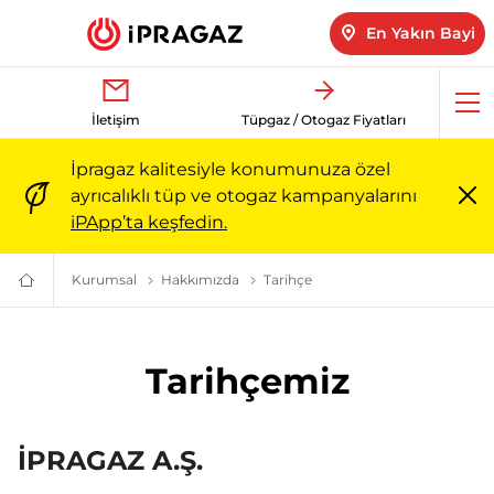
En Yakın Bayi
Me
İletişim
Tüpgaz / Otogaz Fiyatları
aç
İpragaz kalitesiyle konumunuza özel
ayrıcalıklı tüp ve otogaz kampanyalarını
Me
iPApp’ta keşfedin.
ka
Kurumsal
Kurumsal - Misyon, Değerler ve Vizyon | İpragaz
Hakkımızda
İpragaz Hakkında: Güçlü Geçmiş, Güv
Tarihçe
Yıllara Dayanan Deneyim ve 
Türkiye’nin
Güvenilir
Markası:
Ailenizin
Enerjisi
Tarihçemiz
|
İpragaz
İPRAGAZ A.Ş.