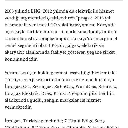
2005 yılında LNG, 2012 yılında da elektrik ile hizmet
verdiği segmentleri çeşitlendiren İpragaz, 2013 yılı
başında ilk yeni nesil GO yakıt istasyonunu Konya'da
açmasıyla birlikte bir enerji markasına dönüşümünü
tamamlamıştır. İpragaz bugün Türkiye'de enerjinin 4
temel segmenti olan LPG, doğalgaz, elektrik ve
akaryakıt alanlarında faaliyet gösteren yegane şirket
konumundadır.
Yarım asrı aşan köklü geçmişi, eşsiz bilgi birikimi ile
Türkiye enerji sektörünün öncü ve uzman kuruluşu
İpragaz; GO, Bizimgaz, ExEnGaz, WorldGas, Sihirgaz,
İpragaz Elektrik, Evas, Prins, Freepoint gibi her biri
alanlarında güçlü, zengin markalar ile hizmet
vermektedir.
İpragaz, Türkiye genelinde; 7 Tüplü Bölge Satış
Müdürlüğü, 5 Dökme Gaz ve Otomotiv Yakıtları Bölge