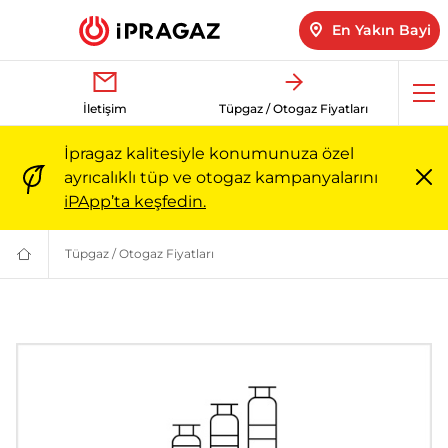
En Yakın Bayi
Me
İletişim
Tüpgaz / Otogaz Fiyatları
aç
İpragaz kalitesiyle konumunuza özel
ayrıcalıklı tüp ve otogaz kampanyalarını
Me
iPApp’ta keşfedin.
ka
Tüpgaz / Otogaz Fiyatları
Tüpgaz / Otogaz Fiyatları | İpragaz
Türkiye’nin
Güvenilir
Markası:
Ailenizin
Enerjisi
|
İpragaz