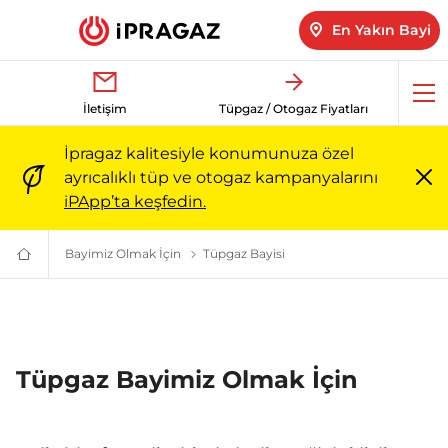
En Yakın Bayi
Me
İletişim
Tüpgaz / Otogaz Fiyatları
aç
İpragaz kalitesiyle konumunuza özel
ayrıcalıklı tüp ve otogaz kampanyalarını
Me
iPApp’ta keşfedin.
ka
Bayimiz Olmak İçin
Bir distribütör seçin
Tüpgaz Bayisi
Tüp-Tüpgaz Bayimiz Olmak 
Türkiye’nin
Güvenilir
Markası:
Ailenizin
Enerjisi
|
İpragaz
Tüpgaz Bayimiz Olmak İçin