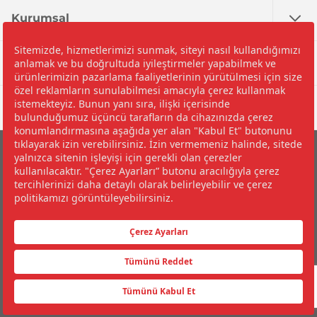
Kurumsal
Nedir?
Yardım
©2026 İpragaz A.Ş.
Çerez Politikası ve Çerez Tercihleriniz
Bilgi Toplumu Hizmetleri
Kişisel Verilerin Korunması