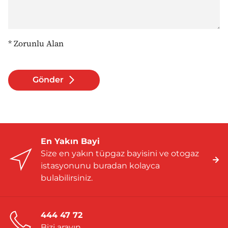
* Zorunlu Alan
Gönder
En Yakın Bayi
Size en yakın tüpgaz bayisini ve otogaz
istasyonunu buradan kolayca
bulabilirsiniz.
444 47 72
Bizi arayın.