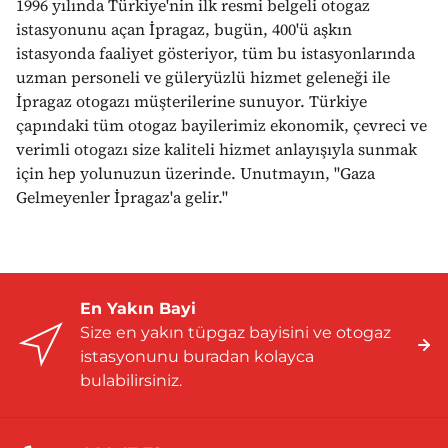
1996 yılında Türkiye'nin ilk resmi belgeli otogaz
istasyonunu açan İpragaz, bugün, 400'ü aşkın
istasyonda faaliyet gösteriyor, tüm bu istasyonlarında
uzman personeli ve güleryüzlü hizmet geleneği ile
İpragaz otogazı müşterilerine sunuyor. Türkiye
çapındaki tüm otogaz bayilerimiz ekonomik, çevreci ve
verimli otogazı size kaliteli hizmet anlayışıyla sunmak
için hep yolunuzun üzerinde. Unutmayın, "Gaza
Gelmeyenler İpragaz'a gelir."
En Yakın Bayi
Size en yakın tüpgaz bayisini ve otogaz
istasyonunu buradan kolayca
bulabilirsiniz.