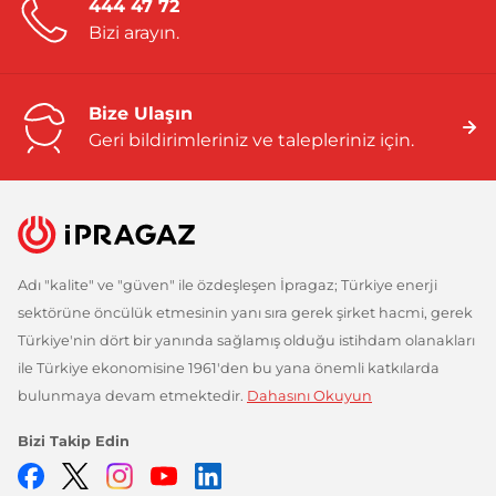
444 47 72
Bizi arayın.
Bize Ulaşın
Geri bildirimleriniz ve talepleriniz için.
Adı "kalite" ve "güven" ile özdeşleşen İpragaz; Türkiye enerji
sektörüne öncülük etmesinin yanı sıra gerek şirket hacmi, gerek
Türkiye'nin dört bir yanında sağlamış olduğu istihdam olanakları
ile Türkiye ekonomisine 1961'den bu yana önemli katkılarda
bulunmaya devam etmektedir.
Dahasını Okuyun
Bizi Takip Edin
Facebook
Twitter
Instagram
YouTube
LinkedIn