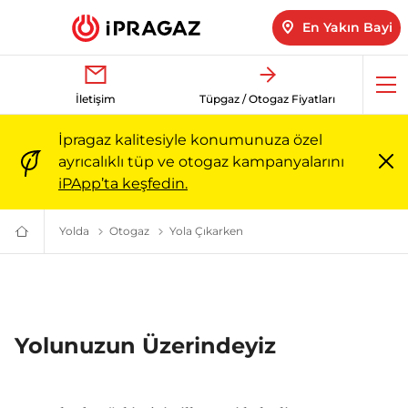
En Yakın Bayi
Me
İletişim
Tüpgaz / Otogaz Fiyatları
aç
İpragaz kalitesiyle konumunuza özel
ayrıcalıklı tüp ve otogaz kampanyalarını
Me
iPApp’ta keşfedin.
ka
Yolda
Yolda Otogaz İle İlgili Her Şey | İpragaz
Otogaz
Yola Çıkarken
Türkiye’nin
Güvenilir
Markası:
Ailenizin
Enerjisi
|
İpragaz
Yolunuzun Üzerindeyiz