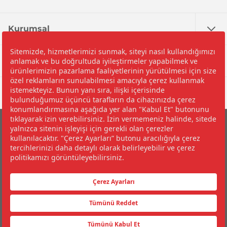
Kurumsal
Nedir?
Yardım
©2026 İpragaz A.Ş.
Çerez Politikası ve Çerez Tercihleriniz
Bilgi Toplumu Hizmetleri
Kişisel Verilerin Korunması