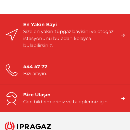
En Yakın Bayi
Size en yakın tüpgaz bayisini ve otogaz
istasyonunu buradan kolayca
bulabilirsiniz.
444 47 72
Bizi arayın.
Bize Ulaşın
Geri bildirimleriniz ve talepleriniz için.