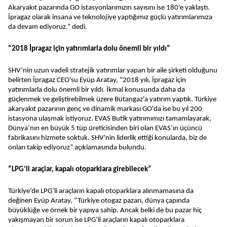
Akaryakıt pazarında GO istasyonlarımızın sayısını ise 180'e yaklaştı.
İpragaz olarak insana ve teknolojiye yaptığımız güçlü yatırımlarımıza
da devam ediyoruz.” dedi.
“2018 İpragaz için yatırımlarla dolu önemli bir yıldı”
SHV’nin uzun vadeli stratejik yatırımlar yapan bir aile şirketi olduğunu
belirten İpragaz CEO'su Eyüp Aratay, “2018 yılı, İpragaz için
yatırımlarla dolu önemli bir yıldı. İkmal konusunda daha da
güçlenmek ve geliştirebilmek üzere Bütangaz'a yatırım yaptık. Türkiye
akaryakıt pazarının genç ve dinamik markası GO'da ise bu yıl 200
istasyona ulaşmak istiyoruz. EVAS Butik yatırımımızı tamamlayarak,
Dünya’nın en büyük 5 tüp üreticisinden biri olan EVAS’ın üçüncü
fabrikasını hizmete soktuk. SHV'nin liderlik ettiği konularda, biz de
onları takip ediyoruz” açıklamasında bulundu.
“LPG’li araçlar, kapalı otoparklara girebilecek”
Türkiye’de LPG’li araçların kapalı otoparklara alınmamasına da
değinen Eyüp Aratay, “Türkiye otogaz pazarı, dünya çapında
büyüklüğe ve örnek bir yapıya sahip. Ancak belki de bu pazar hiç
yakışmayan bir sorun ise LPG’li araçların kapalı otoparklara