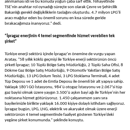
alınmaması idi ve bu konuda yoğun çaba sarf ettik. Nihayetinde
TSE’nin anahtar rol oynadığı süreçte son olarak Çevre ve Şehircilik
Bakanlığı gerekli değişikliklerin taslağını oluşturdu. 4.7 milyon LPG’li
aracı mağdur eden bu önemli sorunu en kısa sürede geride
bırakacağımıza inanıyoruz.” dedi.
“İpragaz enerjinin 4 temel segmentinde hizmet verebilen tek
şirket”
Türkiye enerji sektörü içinde İpragaz’ın önemine de vurgu yapan
Aratay, “58 yıllık köklü geçmişi ile Türkiye enerji sektörünün öncü
şirketi İpragaz; 10 Tüplü Bölge Satış Müdürlüğü, 2 Tüplü Saha Ofisi, 8
Dökme Gaz Bölge Satış Müdürlüğü, 9 Otomotiv Yakıtları Bölge Satış
Müdürlüğü, 13 LPG Dolum Tesisi, 3 LPG Stoklama Terminali, 4 adet
Tüp Deposu ve 1 adet de Emtia Deposu ile önemli bir alt yapıya sahip.
Yaklaşık 180’i GO İstasyonu, 984’ü otogaz İstasyonu ve 2.067’si tüp
gaz bayisi olmak üzere yaygın 3.500’ü aşkın bayi ağı ile Türkiye’nin her
noktasına hizmet götürüyoruz. 1.450 çalışanımızın yanı sıra
bayilerimizle birlikte yaklaşık 16.000 kişiye dolaylı istihdam sağlıyoruz.
İpragaz bugün, LPG, LNG, elektrik ve akaryakıt olmak üzere enerji
sektörünün 4 temel segmentinde faaliyet gösteren Türkiye’deki
yegâne şirket konumunda.” şeklinde konuştu.