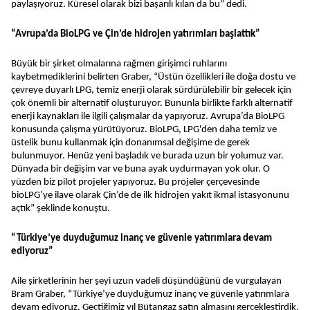
paylaşıyoruz. Küresel olarak bizi başarılı kılan da bu” dedi.
“Avrupa’da BioLPG ve Çin’de hidrojen yatırımları başlattık”
Büyük bir şirket olmalarına rağmen girişimci ruhlarını
kaybetmediklerini belirten Graber, “Üstün özellikleri ile doğa dostu ve
çevreye duyarlı LPG, temiz enerji olarak sürdürülebilir bir gelecek için
çok önemli bir alternatif oluşturuyor. Bununla birlikte farklı alternatif
enerji kaynakları ile ilgili çalışmalar da yapıyoruz. Avrupa’da BioLPG
konusunda çalışma yürütüyoruz. BioLPG, LPG'den daha temiz ve
üstelik bunu kullanmak için donanımsal değişime de gerek
bulunmuyor. Henüz yeni başladık ve burada uzun bir yolumuz var.
Dünyada bir değişim var ve buna ayak uydurmayan yok olur. O
yüzden biz pilot projeler yapıyoruz. Bu projeler çerçevesinde
bioLPG’ye ilave olarak Çin’de de ilk hidrojen yakıt ikmal istasyonunu
açtık” şeklinde konuştu.
“Türkiye’ye duyduğumuz inanç ve güvenle yatırımlara devam
ediyoruz”
Aile şirketlerinin her şeyi uzun vadeli düşündüğünü de vurgulayan
Bram Graber, “Türkiye’ye duyduğumuz inanç ve güvenle yatırımlara
devam ediyoruz. Geçtiğimiz yıl Bütangaz satın almasını gerçekleştirdik.