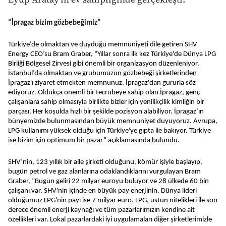
“İpragaz bizim gözbebeğimiz”
Türkiye’de olmaktan ve duyduğu memnuniyeti dile getiren SHV
Energy CEO’su Bram Graber, “Yıllar sonra ilk kez Türkiye'de Dünya LPG
Birliği Bölgesel Zirvesi gibi önemli bir organizasyon düzenleniyor.
İstanbul’da olmaktan ve grubumuzun gözbebeği şirketlerinden
İpragaz'ı ziyaret etmekten memnunuz. İpragaz'dan gururla söz
ediyoruz. Oldukça önemli bir tecrübeye sahip olan İpragaz, genç
çalışanlara sahip olmasıyla birlikte bizler için yenilikçilik kimliğin bir
parçası. Her koşulda hızlı bir şekilde pozisyon alabiliyor. İpragaz’ın
bünyemizde bulunmasından büyük memnuniyet duyuyoruz. Avrupa,
LPG kullanımı yüksek olduğu için Türkiye'ye gıpta ile bakıyor. Türkiye
ise bizim için optimum bir pazar” açıklamasında bulundu.
SHV’nin, 123 yıllık bir aile şirketi olduğunu, kömür işiyle başlayıp,
bugün petrol ve gaz alanlarına odaklandıklarını vurgulayan Bram
Graber, “Bugün geliri 22 milyar euroyu buluyor ve 28 ülkede 60 bin
çalışanı var. SHV'nin içinde en büyük pay enerjinin. Dünya lideri
olduğumuz LPG'nin payı ise 7 milyar euro. LPG, üstün nitelikleri ile son
derece önemli enerji kaynağı ve tüm pazarlarımızın kendine ait
özellikleri var. Lokal pazarlardaki iyi uygulamaları diğer şirketlerimizle