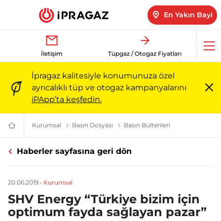
En Yakın Bayi
Me
İletişim
Tüpgaz / Otogaz Fiyatları
aç
İpragaz kalitesiyle konumunuza özel
ayrıcalıklı tüp ve otogaz kampanyalarını
Me
iPApp’ta keşfedin.
ka
Kurumsal
Kurumsal - Misyon, Değerler ve Vizyon | İpragaz
Basın Dosyası
İpragaz Basın Dosyası | İpragaz
Basın Bültenleri
İpragaz Basın Bül
Türkiye’nin
Güvenilir
Markası:
Haberler sayfasına geri dön
Ailenizin
Enerjisi
|
İpragaz
20.06.2019
•
Kurumsal
SHV Energy “Türkiye bizim için
optimum fayda sağlayan pazar”